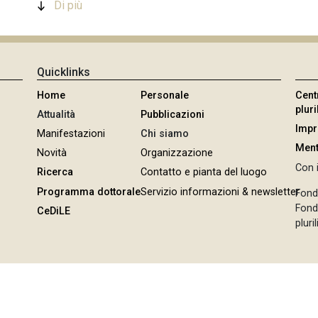
Di più
Quicklinks
Home
Personale
Cent
plur
Attualità
Pubblicazioni
Imp
Manifestazioni
Chi siamo
Ment
Novità
Organizzazione
Con i
Ricerca
Contatto e pianta del luogo
Programma dottorale
Servizio informazioni & newsletter
Fond
Fonda
CeDiLE
pluri