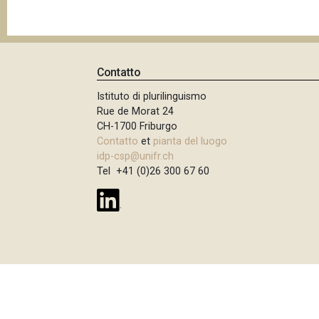
p
n
a
c
i
n
p
e
Contatto
a
Istituto di plurilinguismo
l
Rue de Morat 24
e
CH-1700 Friburgo
Contatto
et
pianta del luogo
idp-csp@unifr.ch
Tel +41 (0)26 300 67 60