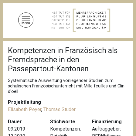
D
i
r
e
k
t
P
z
Kompetenzen in Französisch als
f
u
a
Fremdsprache in den
d
m
n
Passepartout-Kantonen
I
a
n
v
Systematische Auswertung vorliegender Studien zum
i
h
schulischen Französischunterricht mit Mille feuilles und Clin
g
a
d'oeil
a
l
t
Projektleitung
i
t
o
Elisabeth Peyer
,
Thomas Studer
n
Dauer
Stichworte
Finanzierung
09.2019 -
Kompetenzen
,
Auftraggeber: