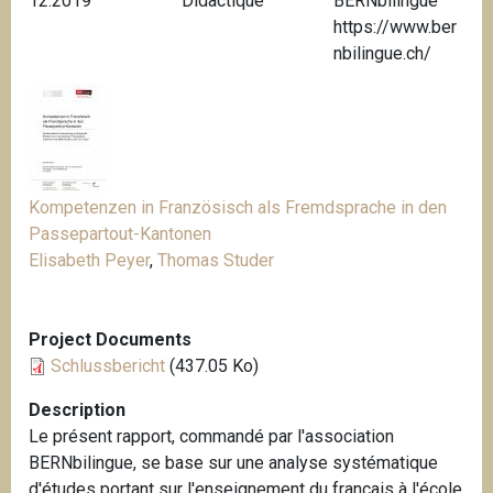
12.2019
Didactique
BERNbilingue
i
https://www.ber
p
nbilingue.ch/
a
l
Kompetenzen in Französisch als Fremdsprache in den
Passepartout-Kantonen
Elisabeth Peyer
,
Thomas Studer
Project Documents
Schlussbericht
(437.05 Ko)
Description
Le présent rapport, commandé par l'association
BERNbilingue, se base sur une analyse systématique
d'études portant sur l'enseignement du français à l'école