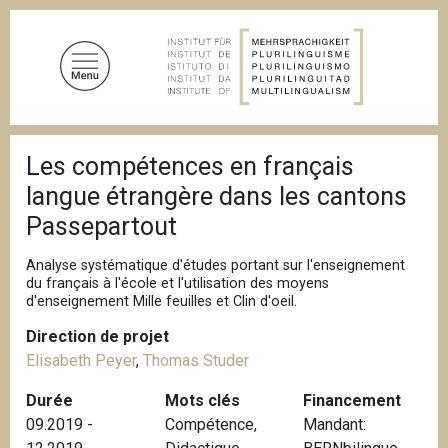
A
l
l
e
r
a
F
u
Les compétences en français
i
c
l
langue étrangère dans les cantons
d
o
'
Passepartout
n
A
t
r
Analyse systématique d'études portant sur l'enseignement
i
e
du français à l'école et l'utilisation des moyens
a
n
d'enseignement Mille feuilles et Clin d'oeil.
n
u
e
Direction de projet
p
Elisabeth Peyer
,
Thomas Studer
r
i
Durée
Mots clés
Financement
n
09.2019 -
Compétence
,
Mandant:
c