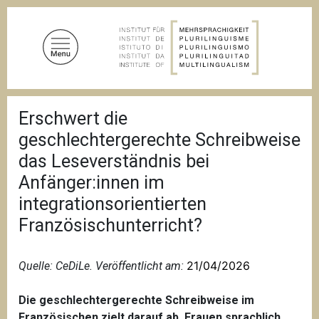
A
l
l
e
r
a
F
u
Erschwert die
i
c
l
geschlechtergerechte Schreibweise
d
o
'
das Leseverständnis bei
n
A
Anfänger:innen im
t
r
i
e
integrationsorientierten
a
n
n
Französischunterricht?
u
e
p
r
21/04/2026
Quelle: CeDiLe. Veröffentlicht am:
i
n
Die geschlechtergerechte Schreibweise im
c
Französischen zielt darauf ab, Frauen sprachlich