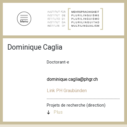
A
l
l
e
r
a
F
u
Dominique Caglia
i
c
l
d
o
'
Doctorant-e
n
A
t
r
i
e
dominique.caglia@phgr.ch
a
n
n
Link PH Graubünden
u
e
p
r
Projets de recherche (direction)
i
Plus
n
c