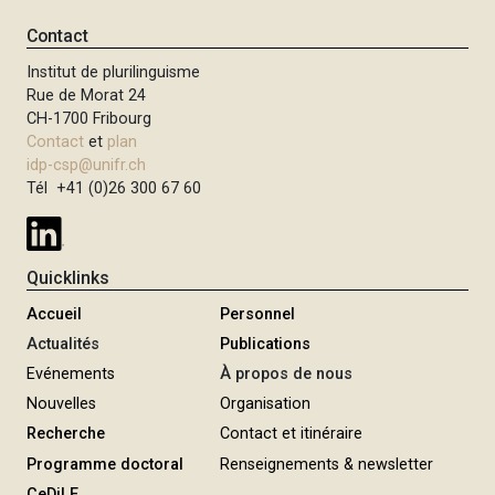
i
Contact
p
Institut de plurilinguisme
a
Rue de Morat 24
l
CH-1700 Fribourg
Contact
et
plan
idp-csp@unifr.ch
Tél +41 (0)26 300 67 60
Quicklinks
Accueil
Personnel
Actualités
Publications
Evénements
À propos de nous
Nouvelles
Organisation
Recherche
Contact et itinéraire
Programme doctoral
Renseignements & newsletter
CeDiLE