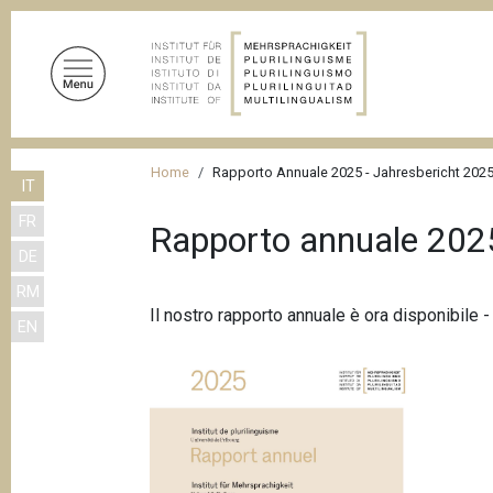
S
a
l
t
a
a
B
l
Home
Rapporto Annuale 2025 - Jahresbericht 2025
IT
r
c
FR
o
i
Rapporto annuale 2025
n
DE
c
t
RM
i
e
Il nostro rapporto annuale è ora disponibile
EN
n
o
u
l
t
e
o
d
p
r
i
i