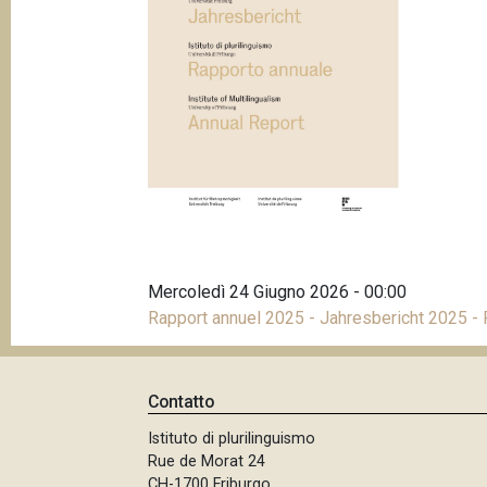
p
n
a
c
i
n
p
e
a
l
e
Mercoledì 24 Giugno 2026 - 00:00
Rapport annuel 2025 - Jahresbericht 2025 -
Contatto
Istituto di plurilinguismo
Rue de Morat 24
CH-1700 Friburgo