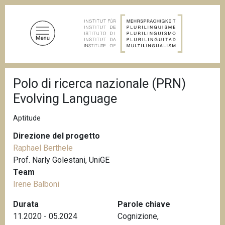
S
a
l
t
a
a
B
l
Polo di ricerca nazionale (PRN)
r
c
i
Evolving Language
c
o
i
n
o
Aptitude
t
l
e
Direzione del progetto
e
d
Raphael Berthele
n
i
Prof. Narly Golestani, UniGE
u
p
a
Team
t
n
Irene Balboni
o
e
p
Durata
Parole chiave
r
11.2020 - 05.2024
Cognizione
,
i