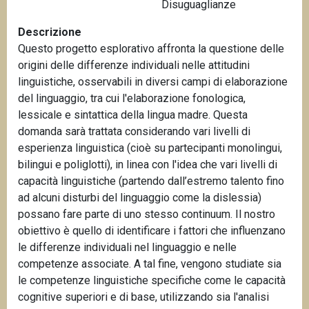
Disuguaglianze
n
c
Descrizione
i
Questo progetto esplorativo affronta la questione delle
p
origini delle differenze individuali nelle attitudini
a
linguistiche, osservabili in diversi campi di elaborazione
l
del linguaggio, tra cui l'elaborazione fonologica,
e
lessicale e sintattica della lingua madre. Questa
domanda sarà trattata considerando vari livelli di
esperienza linguistica (cioè su partecipanti monolingui,
bilingui e poliglotti), in linea con l'idea che vari livelli di
capacità linguistiche (partendo dall’estremo talento fino
ad alcuni disturbi del linguaggio come la dislessia)
possano fare parte di uno stesso continuum. Il nostro
obiettivo è quello di identificare i fattori che influenzano
le differenze individuali nel linguaggio e nelle
competenze associate. A tal fine, vengono studiate sia
le competenze linguistiche specifiche come le capacità
cognitive superiori e di base, utilizzando sia l'analisi