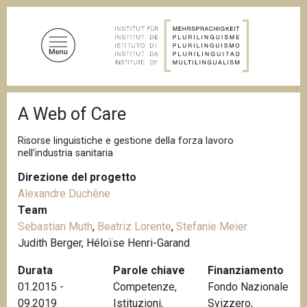
S
a
l
t
a
a
B
l
A Web of Care
r
c
i
c
o
Risorse linguistiche e gestione della forza lavoro
i
nell’industria sanitaria
n
o
t
l
Direzione del progetto
e
e
Alexandre Duchêne
d
n
i
Team
u
p
Sebastian Muth
,
Beatriz Lorente
,
Stefanie Meier
a
t
Judith Berger, Héloïse Henri-Garand
n
o
e
Durata
Parole chiave
Finanziamento
p
01.2015 -
Competenze
,
Fondo Nazionale
r
09.2019
Istituzioni
,
Svizzero,
i