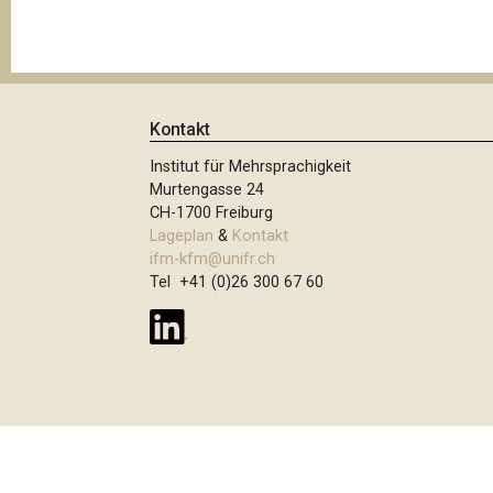
t
i
o
n
Kontakt
Institut für Mehrsprachigkeit
Murtengasse 24
CH-1700 Freiburg
Lageplan
&
Kontakt
ifm-kfm@unifr.ch
Tel +41 (0)26 300 67 60