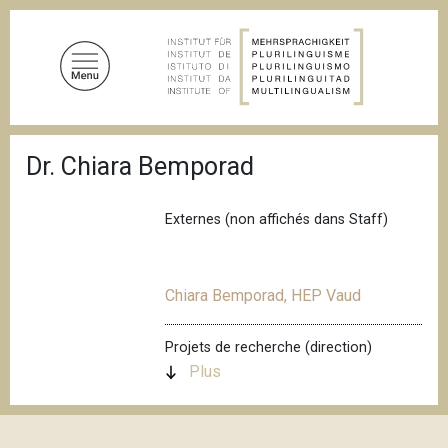
A
l
l
e
r
a
F
u
Dr. Chiara Bemporad
i
c
l
d
o
'
Externes (non affichés dans Staff)
n
A
t
r
i
e
a
Chiara Bemporad, HEP Vaud
n
n
u
e
p
Projets de recherche (direction)
r
Plus
i
n
c