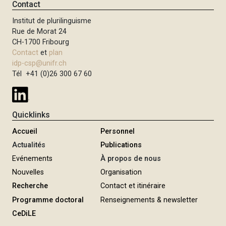
Contact
i
Institut de plurilinguisme
p
Rue de Morat 24
a
CH-1700 Fribourg
l
Contact
et
plan
idp-csp@unifr.ch
Tél +41 (0)26 300 67 60
Quicklinks
Accueil
Personnel
Actualités
Publications
Evénements
À propos de nous
Nouvelles
Organisation
Recherche
Contact et itinéraire
Programme doctoral
Renseignements & newsletter
CeDiLE