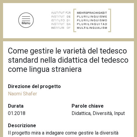
S
a
l
t
a
a
B
l
Come gestire le varietà del tedesco
r
c
i
standard nella didattica del tedesco
c
o
i
come lingua straniera
n
o
t
l
e
e
Direzione del progetto
d
n
i
Naomi Shafer
u
p
a
Durata
Parole chiave
t
n
01.2018
Didattica
,
Diversità
,
Input
o
e
p
Descrizione
r
Il progetto mira a indagare come gestire la diversità
i