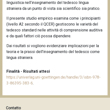
linguistica nell’insegnamento del tedesco lingua
n
straniera da un punto di vista sia scientifico sia pratico.
c
i
Il presente studio empirico esamina come i principianti
p
(livello A2 secondo il QCER) gestiscono le varietà del
a
tedesco standard nelle attività di comprensione auditiva
l
e da quali fattori ciò possa dipendere.
e
Dai risultati si vogliono evidenziare implicazioni per la
teoria e la prassi dell'insegnamento del tedesco come
lingua straniera.
Finalità - Risultati attesi
https://univerlag.uni-goettingen.de/handle/3/isbn-978-
3-86395-383-6
.
Contatto