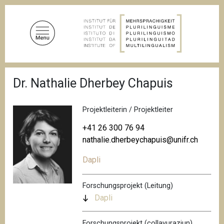
D
i
r
e
k
t
P
z
Dr. Nathalie Dherbey Chapuis
f
u
a
d
m
n
Projektleiterin / Projektleiter
I
a
n
v
+41 26 300 76 94
i
h
nathalie.dherbeychapuis@unifr.ch
g
a
a
Dapli
l
t
i
t
o
Forschungsprojekt (Leitung)
n
Dapli
Forschungsprojekt (collavuraziun)