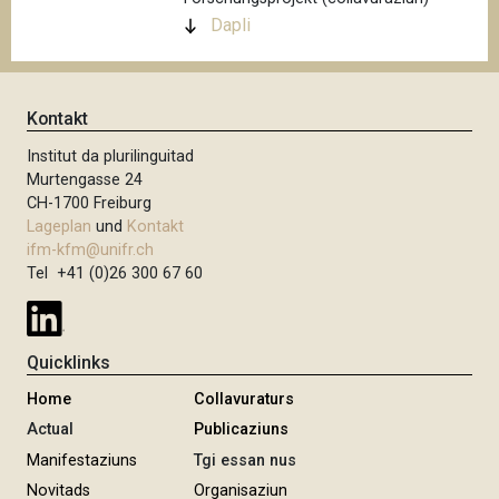
Dapli
Kontakt
Institut da plurilinguitad
Murtengasse 24
CH-1700 Freiburg
Lageplan
und
Kontakt
ifm-kfm@unifr.ch
Tel +41 (0)26 300 67 60
Quicklinks
Home
Collavuraturs
Actual
Publicaziuns
Manifestaziuns
Tgi essan nus
Novitads
Organisaziun