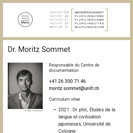
A
l
l
e
r
a
F
u
Dr. Moritz Sommet
i
c
l
d
o
'
Responsable du Centre de
n
A
documentation
t
r
i
+41 26 300 71 46
e
a
moritz.sommet@unifr.ch
n
n
u
e
Curriculum vitae
p
2021 : Dr. phil., Études de la
r
© Alan Humerose
langue et civilisation
i
japonaises, Université de
n
Cologne
c