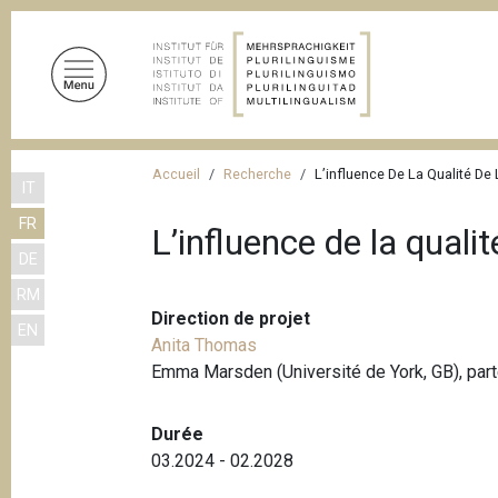
A
l
l
e
r
a
F
u
Accueil
Recherche
L’influence De La Qualité De
IT
i
c
FR
o
l
L’influence de la quali
n
DE
d
t
RM
'
e
Direction de projet
EN
n
A
Anita Thomas
u
r
Emma Marsden (Université de York, GB), part
p
i
r
Durée
a
i
03.2024 - 02.2028
n
n
c