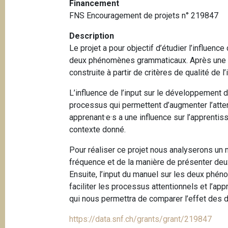
Financement
e
i
FNS Encouragement de projets n° 219847
p
a
Description
l
Le projet a pour objectif d’étudier l’influen
deux phénomènes grammaticaux.
Après une 
construite à partir de critères de qualité de l’
L’influence de l’input sur le développement 
processus qui permettent d’augmenter l’atten
apprenant·e·s a une influence sur l’apprentis
contexte donné.
Pour réaliser ce projet nous analyserons un 
fréquence et de la manière de présenter deux
Ensuite, l’input du manuel sur les deux phéno
faciliter les processus attentionnels et l’a
qui nous permettra de comparer l’effet des
https://data.snf.ch/grants/grant/219847