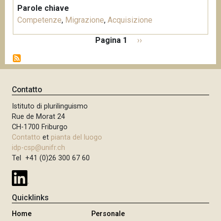
Parole chiave
Competenze
,
Migrazione
,
Acquisizione
P
Pagina 1
P
››
a
a
g
g
i
i
n
n
Contatto
a
a
z
Istituto di plurilinguismo
s
i
Rue de Morat 24
u
o
CH-1700 Friburgo
c
n
Contatto
et
pianta del luogo
c
e
idp-csp@unifr.ch
e
Tel +41 (0)26 300 67 60
s
s
i
Quicklinks
v
Home
Personale
a