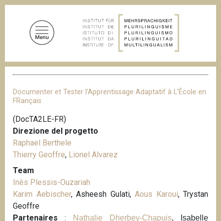
S
a
l
t
a
a
B
l
r
c
i
Documenter et Tester l’Apprentissage Adaptatif à L'École en
c
o
FRançais
i
n
o
(DocTA2LE-FR)
t
l
Direzione del progetto
e
e
d
Raphael Berthele
n
i
Thierry Geoffre
,
Lionel Alvarez
u
p
a
Team
t
n
Inès Plessis-Ouzariah
o
e
Karim Aebischer
, Asheesh Gulati,
Aous Karoui
, Trystan
p
Geoffre
r
Partenaires
:
Nathalie Dherbey-Chapuis
, Isabelle
i