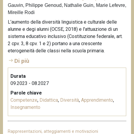
Gauvin, Philippe Genoud, Nathalie Guin, Marie Lefevre,
n
Mireille Rodi
c
i
L’aumento della diversità linguistica e culturale delle
p
alunne e degi alunni (OCSE, 2018) e l'attuazione di un
a
sistema educativo inclusivo (Costituzione federale, art.
l
2 cpv. 3, 8 cpv. 1 e 2) portano a una crescente
e
eterogeneità delle classi nella scuola primaria.
Di più
Durata
09.2023 - 08.2027
Parole chiave
Competenze
,
Didattica
,
Diversità
,
Apprendimento
,
Insegnamento
Rappresentazioni, atteggiamenti e motivazioni