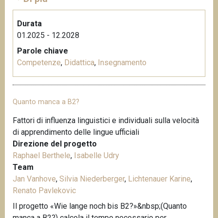
Durata
01.2025 - 12.2028
Parole chiave
Competenze
,
Didattica
,
Insegnamento
Quanto manca a B2?
Fattori di influenza linguistici e individuali sulla velocità
di apprendimento delle lingue ufficiali
Direzione del progetto
Raphael Berthele
,
Isabelle Udry
Team
Jan Vanhove
,
Silvia Niederberger
,
Lichtenauer Karine
,
Renato Pavlekovic
Il progetto «Wie lange noch bis B2?»&nbsp;(Quanto
manca a B2?) calcola il tempo necessario per