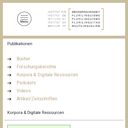
D
i
r
e
k
t
P
Publikationen
z
f
u
a
d
m
Bücher
n
I
Forschungsberichte
a
n
v
Korpora & Digitale Ressourcen
i
h
g
Podcasts
a
a
Videos
l
t
i
Artikel/Zeitschriften
t
o
n
Korpora & Digitale Ressourcen