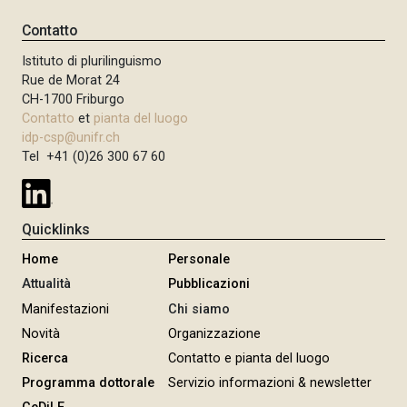
i
n
n
Contatto
a
a
z
Istituto di plurilinguismo
p
i
Rue de Morat 24
r
o
CH-1700 Friburgo
e
n
Contatto
et
pianta del luogo
c
e
idp-csp@unifr.ch
e
Tel +41 (0)26 300 67 60
d
e
n
Quicklinks
t
Home
Personale
e
Attualità
Pubblicazioni
Manifestazioni
Chi siamo
Novità
Organizzazione
Ricerca
Contatto e pianta del luogo
Programma dottorale
Servizio informazioni & newsletter