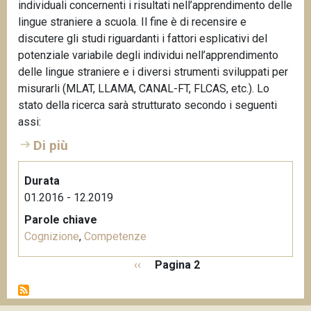
individuali concernenti i risultati nell’apprendimento delle
lingue straniere a scuola. Il fine è di recensire e
discutere gli studi riguardanti i fattori esplicativi del
potenziale variabile degli individui nell’apprendimento
delle lingue straniere e i diversi strumenti sviluppati per
misurarli (MLAT, LLAMA, CANAL-FT, FLCAS, etc.). Lo
stato della ricerca sarà strutturato secondo i seguenti
assi:
Di più
Durata
01.2016 - 12.2019
Parole chiave
Cognizione
,
Competenze
P
P
‹‹
Pagina 2
a
a
g
g
i