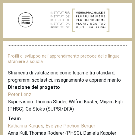
S
a
l
t
a
a
B
l
r
c
i
Profili di sviluppo nell’apprendimento precoce delle lingue
c
o
straniere a scuola
i
n
o
Strumenti di valutazione come legame tra standard,
t
l
programmi scolastici, insegnamento e apprendimento
e
e
d
Direzione del progetto
n
i
Peter Lenz
u
p
Supervision: Thomas Studer, Wilfrid Kuster, Mirjam Egli
a
t
n
(PHSG), Gé Stoks (SUPSI/DFA)
o
e
Team
p
Katharina Karges
,
Evelyne Pochon-Berger
r
Anna Kull, Thomas Roderer (PHSG), Daniela Kappler
i