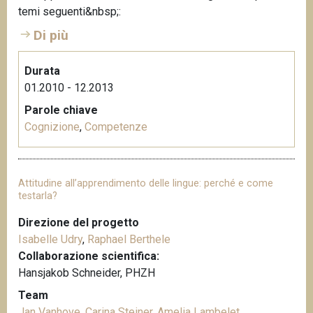
temi seguenti&nbsp;:
Di più
Durata
01.2010 - 12.2013
Parole chiave
Cognizione
,
Competenze
Attitudine all’apprendimento delle lingue: perché e come
testarla?
Direzione del progetto
Isabelle Udry
,
Raphael Berthele
Collaborazione scientifica:
Hansjakob Schneider, PHZH
Team
Jan Vanhove
,
Carina Steiner
,
Amelia Lambelet