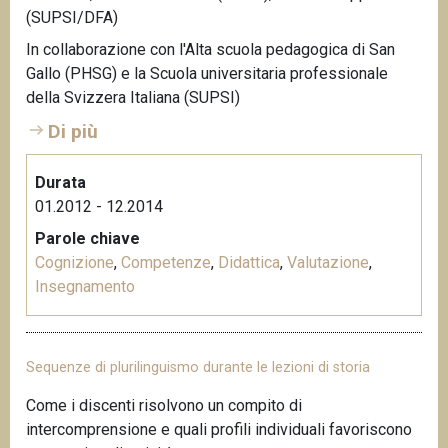
(SUPSI/DFA)
n
c
In collaborazione con l'Alta scuola pedagogica di San
i
Gallo (PHSG) e la Scuola universitaria professionale
p
della Svizzera Italiana (SUPSI)
a
Di più
l
e
Durata
01.2012 - 12.2014
Parole chiave
Cognizione
,
Competenze
,
Didattica
,
Valutazione
,
Insegnamento
Sequenze di plurilinguismo durante le lezioni di storia
Come i discenti risolvono un compito di
intercomprensione e quali profili individuali favoriscono