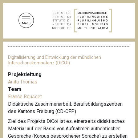
D
i
r
e
k
t
P
z
f
u
a
Digitalisierung und Entwicklung der mündlichen
d
m
Interaktionskompetenz (DICOI)
n
I
a
Projektleitung
n
v
Anita Thomas
i
h
g
Team
a
a
France Rousset
l
t
Didaktische Zusammenarbeit: Berufsbildungszentren
i
t
o
des Kantons Freiburg (CD-CFP)
n
Ziel des Projekts DiCoi ist es, einerseits didaktisches
Material auf der Basis von Aufnahmen authentischer
Gespräche (Korpus gesprochener Sprache) zu erstellen