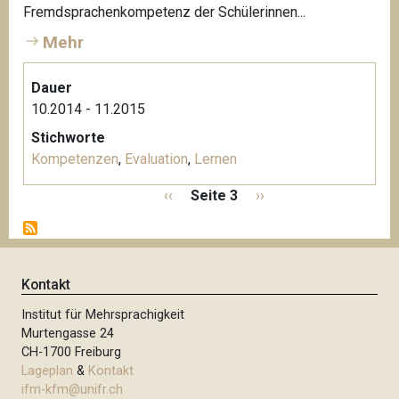
Fremdsprachenkompetenz der Schülerinnen...
Mehr
Dauer
10.2014 - 11.2015
Stichworte
Kompetenzen
,
Evaluation
,
Lernen
S
V
‹‹
Seite 3
N
››
e
o
ä
i
r
c
t
h
h
e
e
s
Kontakt
n
r
t
n
Institut für Mehrsprachigkeit
i
e
u
Murtengasse 24
g
S
m
CH-1700 Freiburg
e
e
m
Lageplan
&
Kontakt
S
i
e
ifm-kfm@unifr.ch