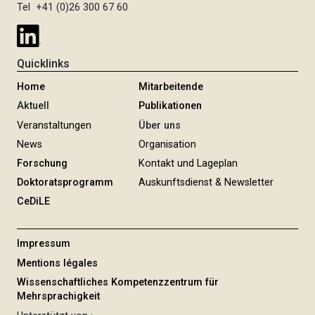
e
t
Tel +41 (0)26 300 67 60
r
i
i
e
e
t
r
e
Quicklinks
u
n
Home
Mitarbeitende
g
Aktuell
Publikationen
Veranstaltungen
Über uns
News
Organisation
Forschung
Kontakt und Lageplan
Doktoratsprogramm
Auskunftsdienst & Newsletter
CeDiLE
Impressum
Mentions légales
Wissenschaftliches Kompetenzzentrum für
Mehrsprachigkeit