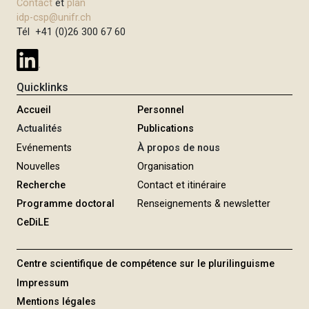
n
Contact
et
plan
n
idp-csp@unifr.ch
t
Tél +41 (0)26 300 67 60
e
Quicklinks
Accueil
Personnel
Actualités
Publications
Evénements
À propos de nous
Nouvelles
Organisation
Recherche
Contact et itinéraire
Programme doctoral
Renseignements & newsletter
CeDiLE
Centre scientifique de compétence sur le plurilinguisme
Impressum
Mentions légales