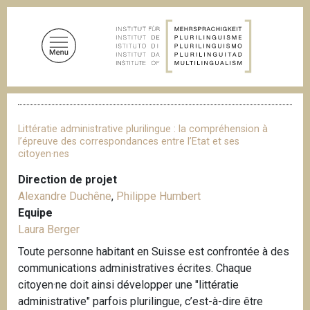
A
l
l
e
r
a
F
u
i
c
l
Littératie administrative plurilingue : la compréhension à
d
o
l’épreuve des correspondances entre l’Etat et ses
'
citoyen·nes
n
A
t
r
Direction de projet
i
e
Alexandre Duchêne
,
Philippe Humbert
a
n
n
Equipe
u
e
Laura Berger
p
Toute personne habitant en Suisse est confrontée à des
r
communications administratives écrites. Chaque
i
citoyen·ne doit ainsi développer une "littératie
n
administrative" parfois plurilingue, c’est-à-dire être
c