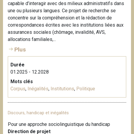
capable d’interagir avec des milieux administratifs dans
i
une ou plusieurs langues. Ce projet de recherche se
p
concentre sur la compréhension et la rédaction de
a
correspondances écrites avec les institutions liées aux
l
assurances sociales (chômage, invalidité, AVS,
allocations familiales,...
Plus
Durée
01.2025 - 12.2028
Mots clés
Corpus
,
Inégalités
,
Institutions
,
Politique
Discours, handicap et inégalités
Pour une approche sociolinguistique du handicap
Direction de projet