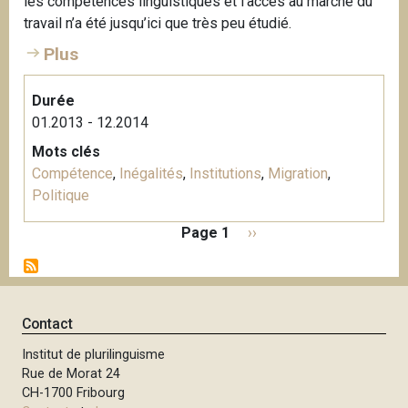
les compétences linguistiques et l’accès au marché du
travail n’a été jusqu’ici que très peu étudié.
Plus
Durée
01.2013 - 12.2014
Mots clés
Compétence
,
Inégalités
,
Institutions
,
Migration
,
Politique
P
Page 1
P
››
a
a
g
g
i
e
n
s
Contact
a
u
t
Institut de plurilinguisme
i
i
Rue de Morat 24
v
o
CH-1700 Fribourg
a